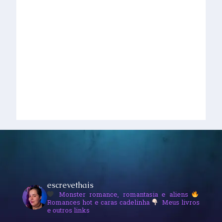
A Escolha do Lobo: AEdL – Capítulo Um
escrevethais
Monster romance, romantasia e aliens
Romances hot e caras cadelinha
Meus livros
e outros links