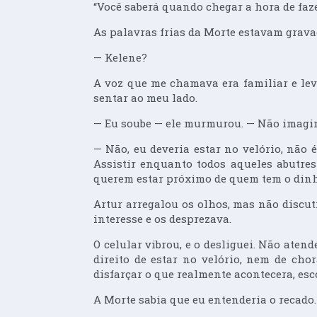
“Você saberá quando chegar a hora de faze
As palavras frias da Morte estavam grav
— Kelene?
A voz que me chamava era familiar e leva
sentar ao meu lado.
— Eu soube — ele murmurou. — Não imagine
— Não, eu deveria estar no velório, nã
Assistir enquanto todos aqueles abutre
querem estar próximo de quem tem o dinh
Artur arregalou os olhos, mas não discut
interesse e os desprezava.
O celular vibrou, e o desliguei. Não ate
direito de estar no velório, nem de ch
disfarçar o que realmente acontecera, es
A Morte sabia que eu entenderia o recado.