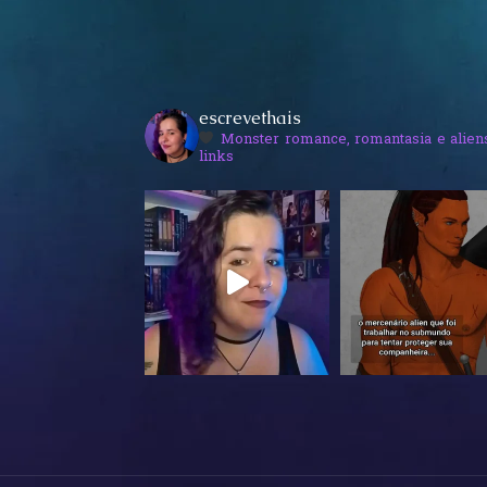
escrevethais
Monster romance, romantasia e alien
links