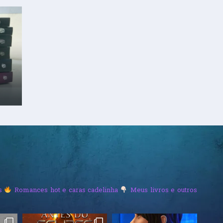
s
Romances hot e caras cadelinha
Meus livros e outros