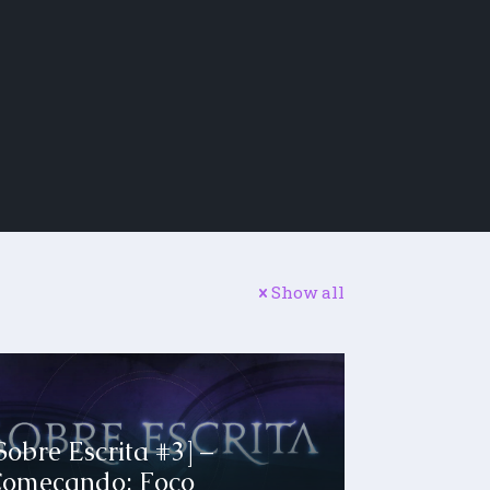
Show all
Sobre Escrita #3] –
omeçando: Foco