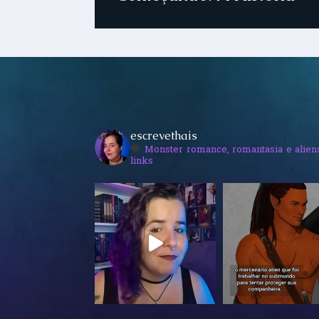
escrevethais
Monster romance, romantasia e alien
links