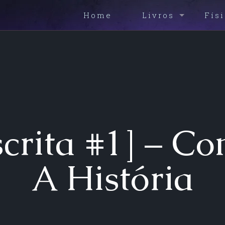
Home
Livros
Fís
scrita #1] – C
A História