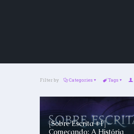
Filter by
Categories
Tags
[Sobre Escrita #1] –
Começando: A História