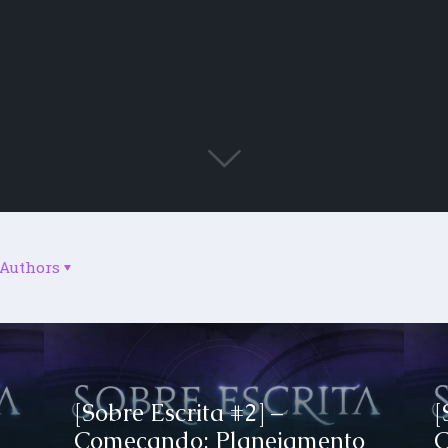
Authors
[Sobre Escrita #2] –
[
Começando: Planejamento
C