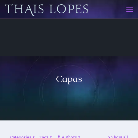
Capas
Categories
Tags
Authors
Show all