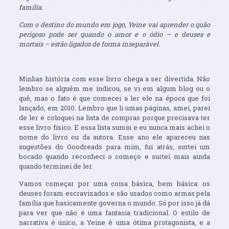
família.
Com o destino do mundo em jogo, Yeine vai aprender o quão
perigoso pode ser quando o amor e o ódio – e deuses e
mortais – estão ligados de forma inseparável.
Minhas história com esse livro chega a ser divertida. Não
lembro se alguém me indicou, se vi em algum blog ou o
quê, mas o fato é que comecei a ler ele na época que foi
lançado, em 2010. Lembro que li umas páginas, amei, parei
de ler e coloquei na lista de compras porque precisava ter
esse livro físico. E essa lista sumiu e eu nunca mais achei o
nome do livro ou da autora. Esse ano ele apareceu nas
sugestões do Goodreads para mim, fui atrás, surtei um
bocado quando reconheci o começo e surtei mais ainda
quando terminei de ler.
Vamos começar por uma coisa básica, bem básica: os
deuses foram escravizados e são usados como armas pela
família que basicamente governa o mundo. Só por isso já dá
para ver que não é uma fantasia tradicional. O estilo de
narrativa é único, a Yeine é uma ótima protagonista, e a