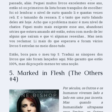
passado, aliás. Peguei muitos livros excelentes esse ano,
então só os primeiros da lista foram tranquilos de escolher:
foi só lembrar o nível de surto quando li e quantas vezes
reli. E o tamanho da ressaca. E o tanto que surto falando
deles até hoje. Acho que o problema maior é meu nível de
chatice. Fiquei muito mais exigente esse ano, abandonei
séries que estava amando até então, estou com medo de ler
alguns que saíram e que vi algumas resenhas… Mas nem
vou reclamar. Li mais do que esperava e foram vários
livros 5 estrelas no meio disso tudo.
Então, bora para o meu top 5. Traduzi as sinopses dos
livros que não foram lançados aqui. Não garanto que estão
100%, mas dá pra pelo menos ter uma noção.
5. Marked in Flesh (The Others
#4)
Por séculos, os Outros e os
humanos viveram lado a
lado em uma paz incerta.
Mas quando a
humanidade ultrapassa
seus limites, os Outros