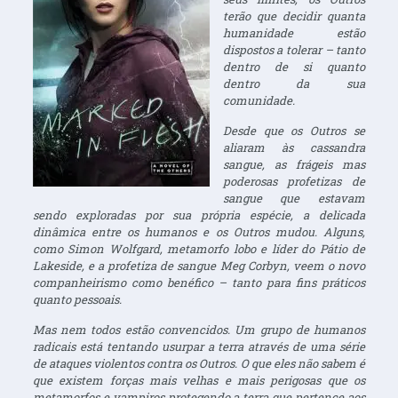
terão que decidir quanta
humanidade estão
dispostos a tolerar – tanto
dentro de si quanto
dentro da sua
comunidade.
Desde que os Outros se
aliaram às cassandra
sangue, as frágeis mas
poderosas profetizas de
sangue que estavam
sendo exploradas por sua própria espécie, a delicada
dinâmica entre os humanos e os Outros mudou. Alguns,
como Simon Wolfgard, metamorfo lobo e líder do Pátio de
Lakeside, e a profetiza de sangue Meg Corbyn, veem o novo
companheirismo como benéfico – tanto para fins práticos
quanto pessoais.
Mas nem todos estão convencidos. Um grupo de humanos
radicais está tentando usurpar a terra através de uma série
de ataques violentos contra os Outros. O que eles não sabem é
que existem forças mais velhas e mais perigosas que os
metamorfos e vampiros protegendo a terra que pertence aos