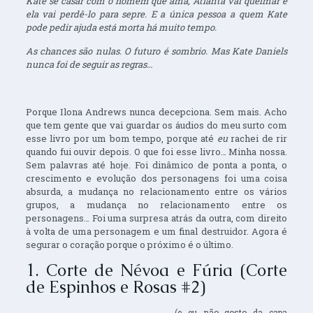
Kate se casar com o homem que ama, Atlanta vai queimar e
ela vai perdê-lo para sepre. E a única pessoa a quem Kate
pode pedir ajuda está morta há muito tempo.
As chances são nulas. O futuro é sombrio. Mas Kate Daniels
nunca foi de seguir as regras…
Porque Ilona Andrews nunca decepciona. Sem mais. Acho
que tem gente que vai guardar os áudios do meu surto com
esse livro por um bom tempo, porque até
eu
rachei de rir
quando fui ouvir depois. O que foi esse livro… Minha nossa.
Sem palavras até hoje. Foi dinâmico de ponta a ponta, o
crescimento e evolução dos personagens foi uma coisa
absurda, a mudança no relacionamento entre os vários
grupos, a mudança no relacionamento entre os
personagens… Foi uma surpresa atrás da outra, com direito
à volta de uma personagem e um final destruidor. Agora é
segurar o coração porque o próximo é o último.
1. Corte de Névoa e Fúria (Corte
de Espinhos e Rosas #2)
(e eu não gosto da capa