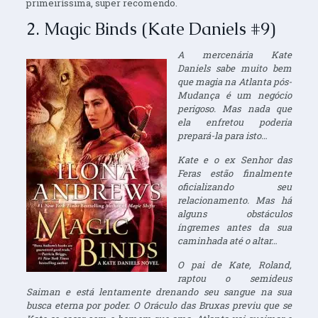
primeiríssima, super recomendo.
2. Magic Binds (Kate Daniels #9)
A mercenária Kate
Daniels sabe muito bem
que magia na Atlanta pós-
Mudança é um negócio
perigoso. Mas nada que
ela enfretou poderia
prepará-la para isto…
Kate e o ex Senhor das
Feras estão finalmente
oficializando seu
relacionamento. Mas há
alguns obstáculos
íngremes antes da sua
caminhada até o altar…
O pai de Kate, Roland,
raptou o semideus
Saiman e está lentamente drenando seu sangue na sua
busca eterna por poder. O Oráculo das Bruxas previu que se