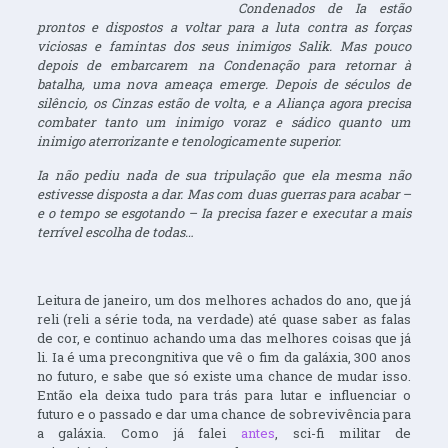
Condenados de Ia estão
prontos e dispostos a voltar para a luta contra as forças
viciosas e famintas dos seus inimigos Salik. Mas pouco
depois de embarcarem na Condenação para retornar à
batalha, uma nova ameaça emerge. Depois de séculos de
silêncio, os Cinzas estão de volta, e a Aliança agora precisa
combater tanto um inimigo voraz e sádico quanto um
inimigo aterrorizante e tenologicamente superior.
Ia não pediu nada de sua tripulação que ela mesma não
estivesse disposta a dar. Mas com duas guerras para acabar –
e o tempo se esgotando – Ia precisa fazer e executar a mais
terrível escolha de todas…
Leitura de janeiro, um dos melhores achados do ano, que já
reli (reli a série toda, na verdade) até quase saber as falas
de cor, e continuo achando uma das melhores coisas que já
li. Ia é uma precongnitiva que vê o fim da galáxia, 300 anos
no futuro, e sabe que só existe uma chance de mudar isso.
Então ela deixa tudo para trás para lutar e influenciar o
futuro e o passado e dar uma chance de sobrevivência para
a galáxia. Como já falei
antes
, sci-fi militar de