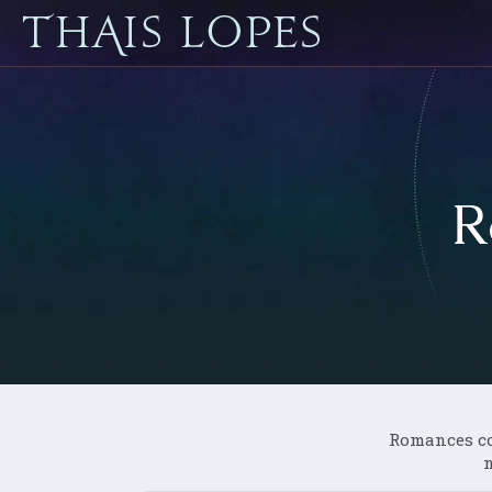
R
Romances co