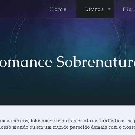
Home
Livros
Fís
omance Sobrenatur
m vampiros, lobisomens e outras criaturas fantásticas, se
nosso mundo ou em um mundo parecido demais com o nosso