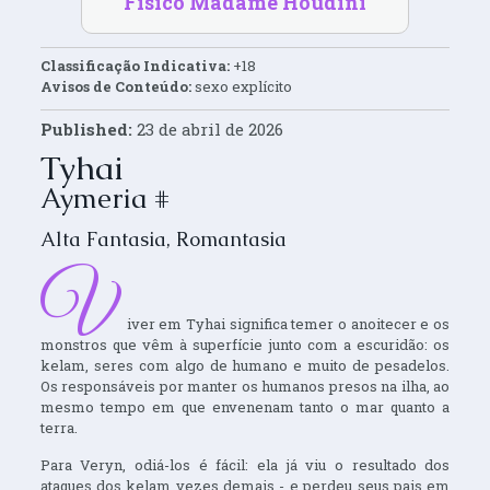
Físico Madame Houdini
Classificação Indicativa:
+18
Avisos de Conteúdo:
sexo explícito
Published:
23 de abril de 2026
Tyhai
Aymeria #
Alta Fantasia
,
Romantasia
V
iver em Tyhai significa temer o anoitecer e os
monstros que vêm à superfície junto com a escuridão: os
kelam, seres com algo de humano e muito de pesadelos.
Os responsáveis por manter os humanos presos na ilha, ao
mesmo tempo em que envenenam tanto o mar quanto a
terra.
Para Veryn, odiá-los é fácil: ela já viu o resultado dos
ataques dos kelam vezes demais - e perdeu seus pais em